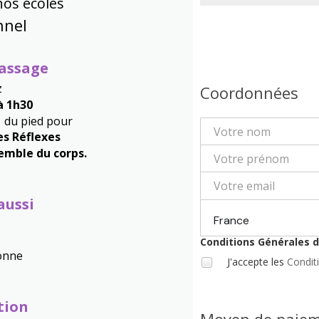
os écoles
nnel
assage
z
Coordonnées
à 1h30
n
du pied pour
s Réflexes
semble du corps.
aussi
France
Conditions Générales 
onne
J'accepte les
Condit
tion