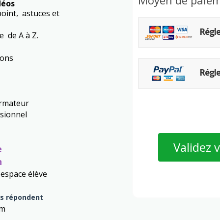
Moyen de paie
idéos
point, astuces et
Régle
e de A à Z.
ions
Régle
formateur
sionnel
Validez
e
n
 espace élève
us répondent
om