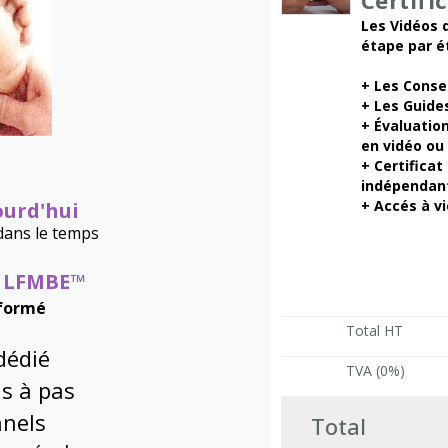
Certifi
Les Vidéos
étape par é
+ Les Conse
+ Les Guide
+ Évaluatio
en vidéo ou
+ Certificat
indépendant
+ Accés à vi
ourd'hui
dans le temps
e LFMBE™
 formé
Total HT
dédié
TVA (0%)
s à pas
nnels
Total