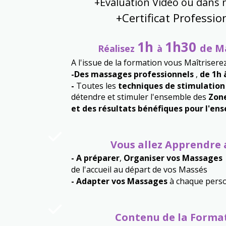
+Evaluation Vidéo ou dans n
+Certificat Professio
1h
1h30
de M
Réalisez
à
A l'issue de la formation vous Maîtrisere
-Des massages professionnels
,
de 1h 
-
Toutes les
techniques de stimulatio
détendre et stimuler l'ensemble des
Zone
et des résultats bénéfiques pour l'en
Vous allez Apprendre 
-
A préparer
,
Organiser vos Massages
de l'accueil au départ de vos Massés
- Adapter vos Massages
à chaque pers
Contenu de la Forma